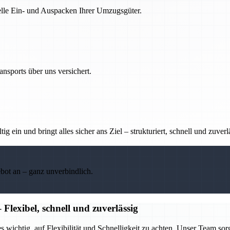
nelle Ein- und Auspacken Ihrer Umzugsgüter.
nsports über uns versichert.
g ein und bringt alles sicher ans Ziel – strukturiert, schnell und zuverl
ebot an – ganz unverbindlich.
lexibel, schnell und zuverlässig
ichtig, auf Flexibilität und Schnelligkeit zu achten. Unser Team sorg