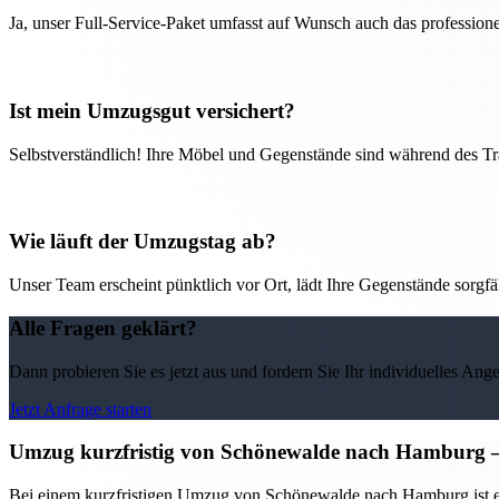
Ja, unser Full-Service-Paket umfasst auf Wunsch auch das professio
Ist mein Umzugsgut versichert?
Selbstverständlich! Ihre Möbel und Gegenstände sind während des Tra
Wie läuft der Umzugstag ab?
Unser Team erscheint pünktlich vor Ort, lädt Ihre Gegenstände sorgfälti
Alle Fragen geklärt?
Dann probieren Sie es jetzt aus und fordern Sie Ihr individuelles Ang
Jetzt Anfrage starten
Umzug kurzfristig von Schönewalde nach Hamburg – F
Bei einem kurzfristigen Umzug von Schönewalde nach Hamburg ist es w